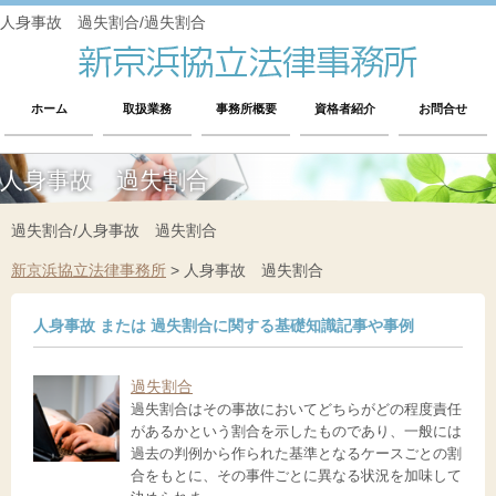
人身事故 過失割合/過失割合
ホーム
取扱業務
事務所概要
資格者紹介
お問合せ
人身事故 過失割合
過失割合/人身事故 過失割合
新京浜協立法律事務所
>
人身事故 過失割合
人身事故 または 過失割合に関する基礎知識記事や事例
過失割合
過失割合はその事故においてどちらがどの程度責任
があるかという割合を示したものであり、一般には
過去の判例から作られた基準となるケースごとの割
合をもとに、その事件ごとに異なる状況を加味して