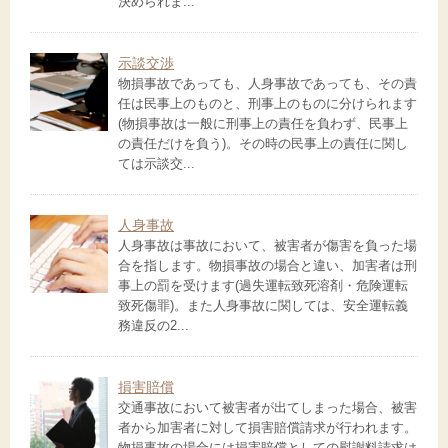
決められま...
示談交渉
物損事故であっても、人身事故であっても、その責
任は民事上のものと、刑事上のものに分けられます
(物損事故は一般に刑事上の責任を負わず、民事上
の責任だけを負う)。その時の民事上の責任に関し
ては示談交...
人身事故
人身事故は事故において、被害者が傷害を負った場
合を指します。物損事故の場合と違い、加害者は刑
事上の罰を受けます(過失運転致死溶剤・危険運転
致死傷罪)。また人身事故に関しては、安全運転義
務違反の2...
損害賠償
交通事故において被害者が出てしまった場合、被害
者から加害者に対して損害賠償請求が行われます。
物損事故の場合には損害賠償としての慰謝料請求は