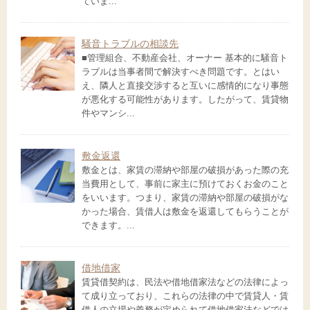
ていま...
騒音トラブルの相談先
■管理組合、不動産会社、オーナー 基本的に騒音ト
ラブルは当事者間で解決すべき問題です。とはい
え、隣人と直接交渉すると互いに感情的になり事態
が悪化する可能性があります。したがって、賃貸物
件やマンシ...
敷金返還
敷金とは、家賃の滞納や部屋の破損があった際の充
当費用として、事前に家主に預けておくお金のこと
をいいます。つまり、家賃の滞納や部屋の破損がな
かった場合、賃借人は敷金を返還してもらうことが
できます。...
借地借家
賃貸借契約は、民法や借地借家法などの法律によっ
て成り立っており、これらの法律の中で賃貸人・賃
借人の立場や義務が定められて借地借家法などでは