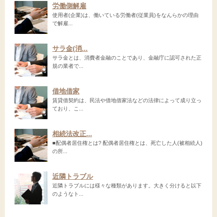
労働側解雇
使用者(企業)は、働いている労働者(従業員)をなんらかの理由
で解雇...
サラ金(消...
サラ金とは、消費者金融のことであり、金融庁に認可された正
規の業者で...
借地借家
賃貸借契約は、民法や借地借家法などの法律によって成り立っ
ており、こ...
相続法改正...
■配偶者居住権とは? 配偶者居住権とは、死亡した人(被相続人)
の所...
近隣トラブル
近隣トラブルには様々な種類があります。大きく分けると以下
のようなト...