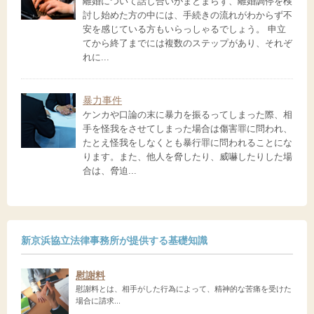
離婚について話し合いがまとまらず、離婚調停を検
討し始めた方の中には、手続きの流れがわからず不
安を感じている方もいらっしゃるでしょう。 申立
てから終了までには複数のステップがあり、それぞ
れに...
暴力事件
ケンカや口論の末に暴力を振るってしまった際、相
手を怪我をさせてしまった場合は傷害罪に問われ、
たとえ怪我をしなくとも暴行罪に問われることにな
ります。また、他人を脅したり、威嚇したりした場
合は、脅迫...
新京浜協立法律事務所が提供する基礎知識
慰謝料
慰謝料とは、相手がした行為によって、精神的な苦痛を受けた
場合に請求...