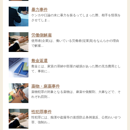
暴力事件
ケンカや口論の末に暴力を振るってしまった際、相手を怪我を
させてしま...
労働側解雇
使用者(企業)は、働いている労働者(従業員)をなんらかの理由
で解雇...
敷金返還
敷金とは、家賃の滞納や部屋の破損があった際の充当費用とし
て、事前に...
薬物・麻薬事件
薬物犯罪の対象となる薬物は、麻薬や覚醒剤、大麻などで、そ
れぞれ罰則...
性犯罪事件
性犯罪には、痴漢や盗撮等の迷惑防止条例違反、公然わいせつ
罪、強制わ...