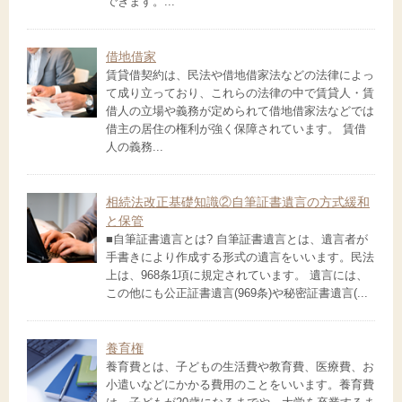
できます。...
借地借家
賃貸借契約は、民法や借地借家法などの法律によっ
て成り立っており、これらの法律の中で賃貸人・賃
借人の立場や義務が定められて借地借家法などでは
借主の居住の権利が強く保障されています。 賃借
人の義務...
相続法改正基礎知識②自筆証書遺言の方式緩和
と保管
■自筆証書遺言とは? 自筆証書遺言とは、遺言者が
手書きにより作成する形式の遺言をいいます。民法
上は、968条1項に規定されています。 遺言には、
この他にも公正証書遺言(969条)や秘密証書遺言(...
養育権
養育費とは、子どもの生活費や教育費、医療費、お
小遣いなどにかかる費用のことをいいます。養育費