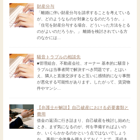
財産分与
「離婚に伴い財産分与を請求することを考えている
が、どのようなものが対象となるのだろうか。」
「住宅を財産分与する場合、どういった方法をとる
のがよいのだろうか。」 離婚を検討されている方
のなかには...
騒音トラブルの相談先
■管理組合、不動産会社、オーナー 基本的に騒音ト
ラブルは当事者間で解決すべき問題です。とはい
え、隣人と直接交渉すると互いに感情的になり事態
が悪化する可能性があります。したがって、賃貸物
件やマンシ...
【弁護士が解説】自己破産における必要書類と
費用
借金の返済に行き詰まり、自己破産を検討し始めた
とき、まず気になるのが、何を準備すればよいの
か、いくらかかるのかという点ではないでしょう
か。 事前に全体像を押さえておくことで、手続き