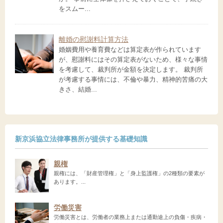
をスムー...
離婚の慰謝料計算方法
婚姻費用や養育費などは算定表が作られています
が、慰謝料にはその算定表がないため、様々な事情
を考慮して、裁判所が金額を決定します。 裁判所
が考慮する事情には、不倫や暴力、精神的苦痛の大
きさ、結婚...
新京浜協立法律事務所が提供する基礎知識
親権
親権には、「財産管理権」と「身上監護権」の2種類の要素が
あります。...
労働災害
労働災害とは、労働者の業務上または通勤途上の負傷・疾病・