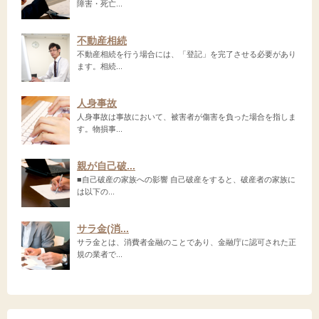
障害・死亡...
不動産相続
不動産相続を行う場合には、「登記」を完了させる必要があり
ます。相続...
人身事故
人身事故は事故において、被害者が傷害を負った場合を指しま
す。物損事...
親が自己破...
■自己破産の家族への影響 自己破産をすると、破産者の家族に
は以下の...
サラ金(消...
サラ金とは、消費者金融のことであり、金融庁に認可された正
規の業者で...