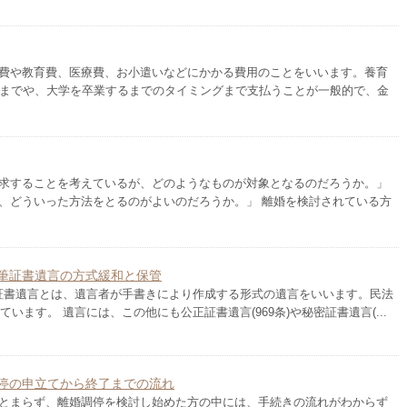
費や教育費、医療費、お小遣いなどにかかる費用のことをいいます。養育
るまでや、大学を卒業するまでのタイミングまで支払うことが一般的で、金
求することを考えているが、どのようなものが対象となるのだろうか。」
、どういった方法をとるのがよいのだろうか。」 離婚を検討されている方
筆証書遺言の方式緩和と保管
筆証書遺言とは、遺言者が手書きにより作成する形式の遺言をいいます。民法
ています。 遺言には、この他にも公正証書遺言(969条)や秘密証書遺言(...
停の申立てから終了までの流れ
とまらず、離婚調停を検討し始めた方の中には、手続きの流れがわからず