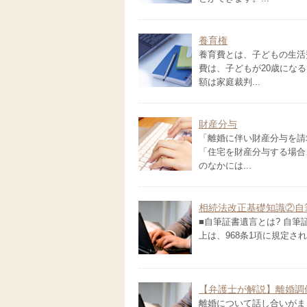
養育権
養育費とは、子どもの生活
費は、子どもが20歳にな
額は家庭裁判...
財産分与
「離婚に伴い財産分与を請
「住宅を財産分与する場合
のなかには...
相続法改正基礎知識②自
■自筆証書遺言とは? 自
上は、968条1項に規定され
【弁護士が解説】離婚調
離婚について話し合いがま