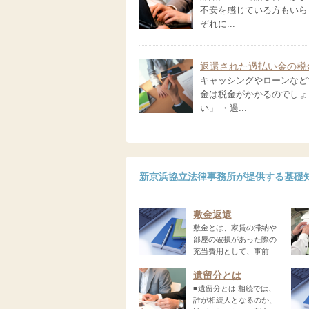
不安を感じている方もいら
ぞれに...
返還された過払い金の税
キャッシングやローンなど
金は税金がかかるのでしょ
い」 ・過...
新京浜協立法律事務所が提供する基礎
敷金返還
敷金とは、家賃の滞納や
部屋の破損があった際の
充当費用として、事前
に...
す。..
遺留分とは
■遺留分とは 相続では、
誰が相続人となるのか、