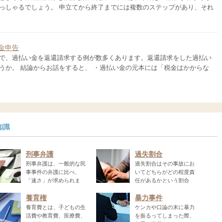
っしゃるでしょう。 申立てから終了までには複数のステップがあり、それ
金申告
で、過払い金を返還請求する例が数多くあります。返還請求をした過払い
うか。 結論からお話をすると、 ・過払い金の元本には「税金はかからな
知識
刑事弁護
過失割合
刑事弁護は、一般的な民
過失割合はその事故にお
事事件の弁護に比べ、
いてどちらがどの程度責
「速さ」が求められま
任があるかという割合
.
を...
養育権
暴力事件
養育費とは、子どもの生
ケンカや口論の末に暴力
活費や教育費、医療費、
を振るってしまった際、