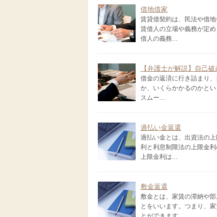
借地借家
賃貸借契約は、民法や借地
賃借人の立場や義務が定め
借人の義務...
【弁護士が解説】自己破
借金の返済に行き詰まり、
か、いくらかかるのかとい
スムー...
過払い金返還
過払い金とは、出資法の上
利と利息制限法の上限金利
上限金利は...
敷金返還
敷金とは、家賃の滞納や部
とをいいます。つまり、家
とができます。...