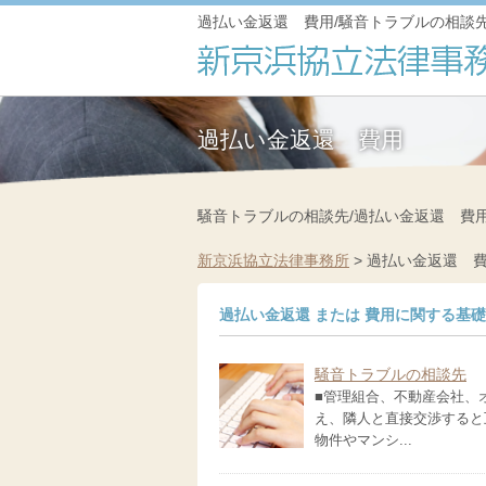
過払い金返還 費用/騒音トラブルの相談
過払い金返還 費用
騒音トラブルの相談先/過払い金返還 費
新京浜協立法律事務所
>
過払い金返還 
過払い金返還 または 費用に関する基
騒音トラブルの相談先
■管理組合、不動産会社、
え、隣人と直接交渉すると
物件やマンシ...