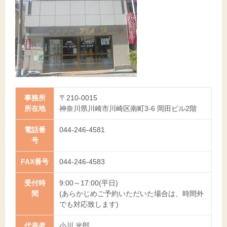
事務所
〒210-0015
所在地
神奈川県川崎市川崎区南町3-6 岡田ビル2階
電話番
044-246-4581
号
FAX番号
044-246-4583
受付時
9:00～17:00(平日)
間
(あらかじめご予約いただいた場合は、時間外
でも対応致します)
代表者
小川 光郎