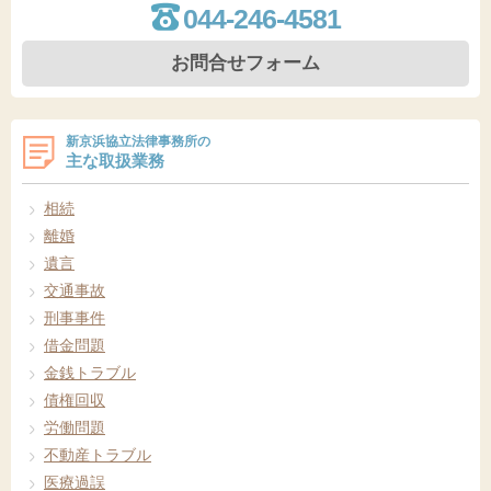
044-246-4581
お問合せフォーム
新京浜協立法律事務所の
主な取扱業務
相続
離婚
遺言
交通事故
刑事事件
借金問題
金銭トラブル
債権回収
労働問題
不動産トラブル
医療過誤