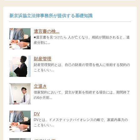
新京浜協立法律事務所が提供する基礎知識
遺言書の検...
■遺言書を見つけたら 人が亡くなり、相続が開始されると、遺
産分割に...
財産管理
財産管理契約とは、自己の財産の管理を他人に依頼する契約の
ことをいい...
立退き
借家契約において、貸主が更新を拒絶する場合には、期間終了
の6か月前...
DV
DVとは、ドメスティックバイオレンスの略で、家庭内暴力の
ことをいい...