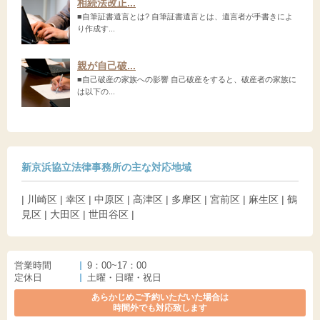
相続法改正...
■自筆証書遺言とは? 自筆証書遺言とは、遺言者が手書きによ
り作成す...
親が自己破...
■自己破産の家族への影響 自己破産をすると、破産者の家族に
は以下の...
新京浜協立法律事務所の主な対応地域
| 川崎区 | 幸区 | 中原区 | 高津区 | 多摩区 | 宮前区 | 麻生区 | 鶴
見区 | 大田区 | 世田谷区 |
営業時間
9：00~17：00
定休日
土曜・日曜・祝日
あらかじめご予約いただいた場合は
時間外でも対応致します