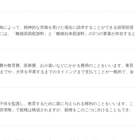
為によって、精神的な苦痛を受けた場合に請求することができる損害賠償
には、「離婚原因慰謝料」と「離婚自体慰謝料」の2つの要素が存在すると
費や教育費、医療費、お小遣いなどにかかる費用のことをいいます。養育
るまでや、大学を卒業するまでのタイミングまで支払うことが一般的で、金
子供を監護し、教育するために親に与えられる権利のことをいいます。こ
管理権」で親権は構成されますが、親権をこの二つに分けることもでき、