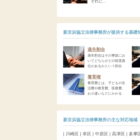
ぞれに...
新京浜協立法律事務所が提供する基礎
過失割合
過失割合はその事故にお
いてどちらがどの程度責
任があるかという割合
を...
る...
養育権
養育費とは、子どもの生
活費や教育費、医療費、
お小遣いなどにかかる
費...
わ...
新京浜協立法律事務所の主な対応地域
| 川崎区 | 幸区 | 中原区 | 高津区 | 多摩