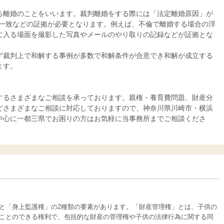
る離婚のことをいいます。裁判離婚をする際には「法定離婚原因」が
不一致などの証拠が必要となります。例えば、不倫で離婚する場合の浮
に入る場面を撮影した写真やメールのやり取りの記録などが証拠とな
ず裁判上で和解する事例が多数で和解条件が合意でき和解が成立する
ます。
するさまざまなご相談を承っております。親権・養育費問題、財産分
どさまざまなご相談に対応しておりますので、神奈川県川崎市・横浜
中心に一都三県でお困りの方はお気軽に当事務所までご相談くださ
と「身上監護権」の2種類の要素があります。「財産管理権」とは、子供の
ことのできる権利で、包括的な財産の管理権や子供の法律行為に関する同