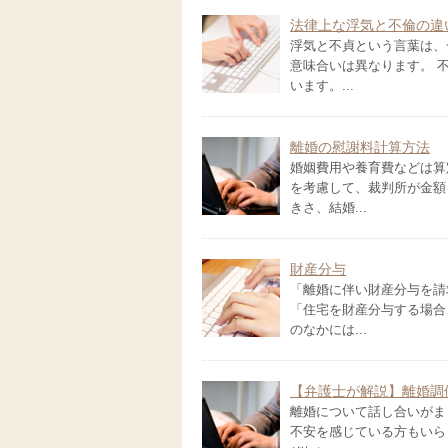
法律上な浮気と不倫の違
浮気と不貞という言葉は、
意味合いは異なります。 
います。...
離婚の慰謝料計算方法
婚姻費用や養育費などは算
を考慮して、裁判所が金額
きさ、結婚...
財産分与
「離婚に伴い財産分与を請
「住宅を財産分与する場合
のなかには...
【弁護士が解説】離婚調
離婚について話し合いがま
不安を感じている方もいら