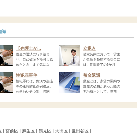
知識
【弁護士が...
立退き
借金の返済に行き詰ま
借家契約において、貸主
り、自己破産を検討し始
が更新を拒絶する場合に
めたとき、まず気にな
は、期間終了の6か月
前...
性犯罪事件
敷金返還
性犯罪には、痴漢や盗撮
敷金とは、家賃の滞納や
等の迷惑防止条例違反、
部屋の破損があった際の
公然わいせつ罪、強制
充当費用として、事前
に...
区 | 宮前区 | 麻生区 | 鶴見区 | 大田区 | 世田谷区 |