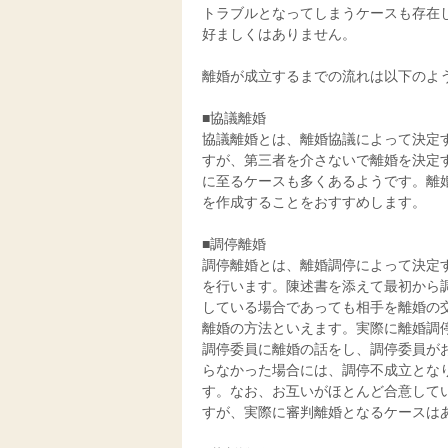
トラブルとなってしまうケースも存在
好ましくはありません。
離婚が成立するまでの流れは以下のよ
■協議離婚
協議離婚とは、離婚協議によって決定
すが、第三者を介さないで離婚を決定
に至るケースも多くあるようです。離
を作成することをおすすめします。
■調停離婚
調停離婚とは、離婚調停によって決定
を行います。陳述書を添えて最初から
している場合であっても相手を離婚の
離婚の方法といえます。実際に離婚調
調停委員に離婚の話をし、調停委員が
らなかった場合には、調停不成立とな
す。なお、お互いがほとんど合意して
すが、実際に審判離婚となるケースは