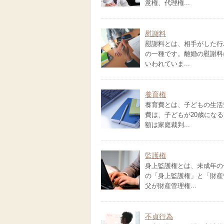
意権、代理権...
慰謝料
慰謝料とは、相手がした行
の一種です。離婚の慰謝料
いわれていま...
養育権
養育費とは、子どもの生活
費は、子どもが20歳にな
額は家庭裁判...
監護権
身上監護権とは、未成年の
の「身上監護権」と「財産
父が財産管理権...
不貞行為