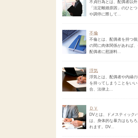
不貞行為とは、配偶者以外
「法定離婚原因」のひとつ
や調停に際して...
不倫
不倫とは、配偶者を持つ個
の間に肉体関係があれば、
配偶者に慰謝料...
浮気
浮気とは、配偶者や内縁の
を持ってしまうことをいい
合、法律上...
ＤＶ
DVとは、ドメスティック
は、身体的な暴力はもちろ
れます。DV...