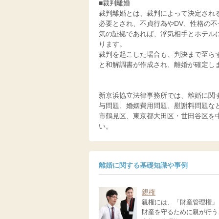
■裁判離婚
裁判離婚とは、裁判によって決定され
必要とされ、不貞行為やDV、性格の
気の証拠であれば、浮気相手とホテル
ります。
裁判を起こした場合も、判決まで至ら
と和解調書が作成され、離婚が確定し
新京浜協立法律事務所では、離婚に関
与問題、婚姻費用問題、慰謝料問題な
市鶴見区、東京都大田区・世田谷区を
い。
離婚に関する基礎知識や事例
親権
親権には、「財産管理権」
財産を守るために親が行う