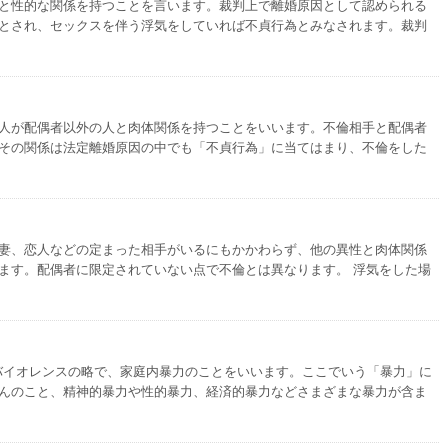
と性的な関係を持つことを言います。裁判上で離婚原因として認められる
とされ、セックスを伴う浮気をしていれば不貞行為とみなされます。裁判
人が配偶者以外の人と肉体関係を持つことをいいます。不倫相手と配偶者
その関係は法定離婚原因の中でも「不貞行為」に当てはまり、不倫をした
妻、恋人などの定まった相手がいるにもかかわらず、他の異性と肉体関係
ます。配偶者に限定されていない点で不倫とは異なります。 浮気をした場
バイオレンスの略で、家庭内暴力のことをいいます。ここでいう「暴力」に
んのこと、精神的暴力や性的暴力、経済的暴力などさまざまな暴力が含ま