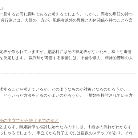
い
一見すると同じ意味であると考えるでしょう。 しかし、両者の単語の持つ
不貞行為とは、夫婦の一方が、配偶者以外の異性と肉体関係を持つことを言
定表が作られていますが、慰謝料にはその算定表がないため、様々な事情
を決定します。 裁判所が考慮する事情には、不倫や暴力、精神的苦痛の大
求することを考えているが、どのようなものが対象となるのだろうか。」
、どういった方法をとるのがよいのだろうか。」 離婚を検討されている方
停の申立てから終了までの流れ
とまらず、離婚調停を検討し始めた方の中には、手続きの流れがわからず
っしゃるでしょう。 申立てから終了までには複数のステップがあり、それ