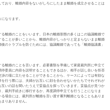
しており、離婚内容をないがしろにしたまま離婚を成立させることは
うになります。
する離婚のことをいいます。日本の離婚形態の多くはこの協議離婚で
することが多いことから、離婚内容がしっかりと定まらないまま離婚
婚後のトラブルを防ぐためには、協議離婚であっても「離婚協議書」
する離婚のことを言います。必要書類を準備して家庭裁判所に申立て
調停委員に内容を説明することもできるほか、相手が話し合いを拒否
交渉の場に立たせることができることから、ケースによっては有効な
停を行う際には、夫婦がお互いに顔を合わせないかたちでそれぞれが
お互いの話を聞いたうえで妥協点を探っていきます。妥協点が見つか
り、裁判手続きに移行するか、再度調停申立てを行うことになりま
いる場合には、裁判所が離婚を言い渡す審判離婚となることもありま
あまりありません。