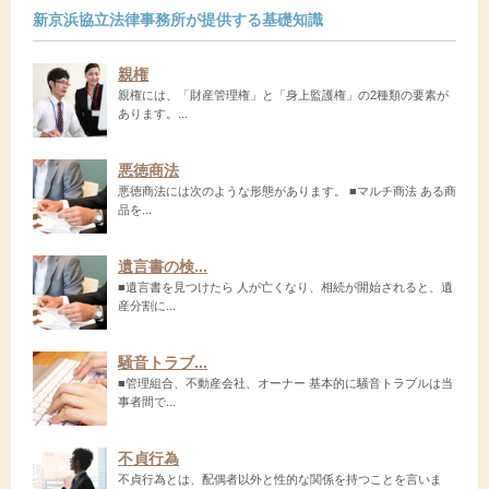
新京浜協立法律事務所が提供する基礎知識
親権
親権には、「財産管理権」と「身上監護権」の2種類の要素が
あります。...
悪徳商法
悪徳商法には次のような形態があります。 ■マルチ商法 ある商
品を...
遺言書の検...
■遺言書を見つけたら 人が亡くなり、相続が開始されると、遺
産分割に...
騒音トラブ...
■管理組合、不動産会社、オーナー 基本的に騒音トラブルは当
事者間で...
不貞行為
不貞行為とは、配偶者以外と性的な関係を持つことを言いま