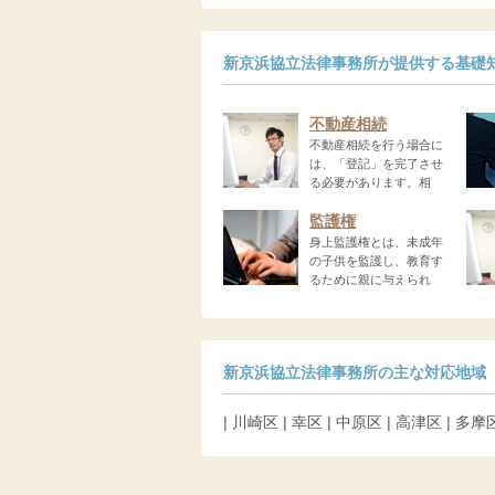
新京浜協立法律事務所が提供する基礎
不動産相続
不動産相続を行う場合に
は、「登記」を完了させ
る必要があります。相
続...
わ...
監護権
身上監護権とは、未成年
の子供を監護し、教育す
るために親に与えられ
る...
前...
新京浜協立法律事務所の主な対応地域
| 川崎区 | 幸区 | 中原区 | 高津区 | 多摩