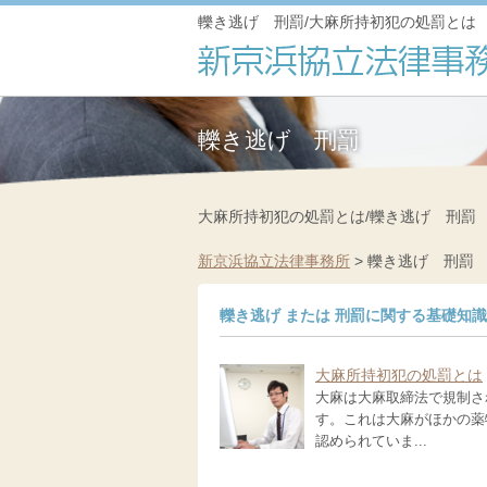
轢き逃げ 刑罰/大麻所持初犯の処罰とは
轢き逃げ 刑罰
大麻所持初犯の処罰とは/轢き逃げ 刑罰
新京浜協立法律事務所
>
轢き逃げ 刑罰
轢き逃げ または 刑罰に関する基礎知
大麻所持初犯の処罰とは
大麻は大麻取締法で規制さ
す。これは大麻がほかの薬
認められていま...