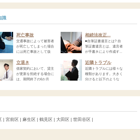
知識
死亡事故
相続法改正...
交通事故によって被害者
■自筆証書遺言とは? 自
が死亡してしまった場合
筆証書遺言とは、遺言者
には死亡事故として扱
が手書きにより作成す...
立退き
近隣トラブル
借家契約において、貸主
近隣トラブルには様々な
が更新を拒絶する場合に
種類があります。大きく
は、期間終了の6か月
分けると以下のような
ト...
区 | 宮前区 | 麻生区 | 鶴見区 | 大田区 | 世田谷区 |