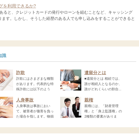
グを利用できるか?
あると、クレジットカードの発行やローンを組むことなど、キャッシング
なります。しかし、そうした経歴のある人でも申し込みをすることができると
知識
詐欺
遺留分とは
詐欺にはさまざまな種類
■遺留分とは 相続では、
があります。代表的な特
誰が相続人となるのか、
殊詐欺には以下のよう
誰がどれくらいの割合...
人身事故
親権
人身事故は事故におい
親権には、「財産管理
て、被害者が傷害を負っ
権」と「身上監護権」の
た場合を指します。物損
2種類の要素がありま
す。...