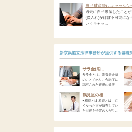
自己破産後はキャッシン
過去に自己破産したことが
(借入れ)がほぼ不可能に
いうキャッ...
新京浜協立法律事務所が提供する基礎
サラ金(消...
サラ金とは、消費者金融
のことであり、金融庁に
認可された正規の業者
で...
な...
鶴見区の相...
■相続とは 相続とは、亡
くなった方が所有してい
た財産を特定の人が引...
事...