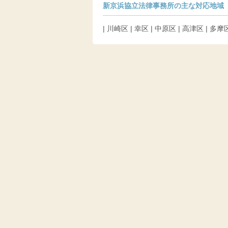
新京浜協立法律事務所の主な対応地域
| 川崎区 | 幸区 | 中原区 | 高津区 | 多摩