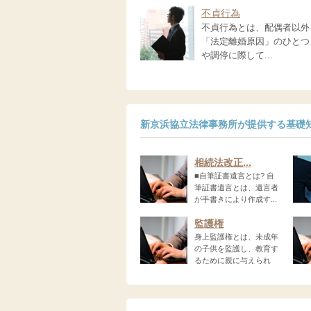
不貞行為
不貞行為とは、配偶者以外
「法定離婚原因」のひとつ
や調停に際して...
新京浜協立法律事務所が提供する基礎
相続法改正...
■自筆証書遺言とは? 自
筆証書遺言とは、遺言者
が手書きにより作成す...
わ...
監護権
身上監護権とは、未成年
の子供を監護し、教育す
るために親に与えられ
る...