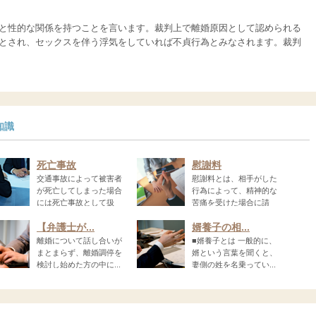
と性的な関係を持つことを言います。裁判上で離婚原因として認められる
とされ、セックスを伴う浮気をしていれば不貞行為とみなされます。裁判
知識
死亡事故
慰謝料
交通事故によって被害者
慰謝料とは、相手がした
が死亡してしまった場合
行為によって、精神的な
には死亡事故として扱
苦痛を受けた場合に請
求...
【弁護士が...
婿養子の相...
離婚について話し合いが
■婿養子とは 一般的に、
まとまらず、離婚調停を
婿という言葉を聞くと、
検討し始めた方の中に...
妻側の姓を名乗ってい...