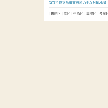
新京浜協立法律事務所の主な対応地域
| 川崎区 | 幸区 | 中原区 | 高津区 | 多摩