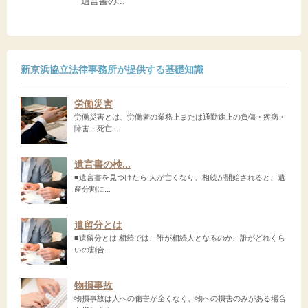
遺言書の...
新京浜協立法律事務所が提供する基礎知識
労働災害
労働災害とは、労働者の業務上または通勤途上の負傷・疾病・
障害・死亡...
遺言書の検...
■遺言書を見つけたら 人が亡くなり、相続が開始されると、遺
産分割に...
遺留分とは
■遺留分とは 相続では、誰が相続人となるのか、誰がどれくら
いの割合...
物損事故
物損事故は人への傷害が全くなく、物への損害のみがある場合