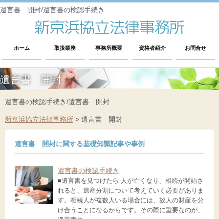
遺言書 開封/遺言書の検認手続き
ホーム
取扱業務
事務所概要
資格者紹介
お問合せ
遺言書 開封
遺言書の検認手続き/遺言書 開封
新京浜協立法律事務所
>
遺言書 開封
遺言書 開封に関する基礎知識記事や事例
遺言書の検認手続き
■遺言書を見つけたら 人が亡くなり、相続が開始さ
れると、遺産分割について考えていく必要がありま
す。相続人が複数人いる場合には、故人の財産を分
け合うことになるからです。その際に重要なのが、