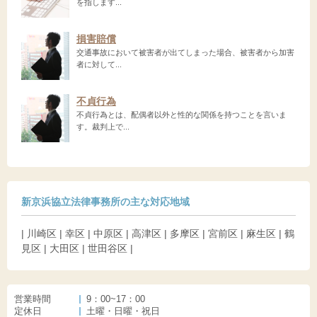
を指します...
損害賠償
交通事故において被害者が出てしまった場合、被害者から加害
者に対して...
不貞行為
不貞行為とは、配偶者以外と性的な関係を持つことを言いま
す。裁判上で...
新京浜協立法律事務所の主な対応地域
| 川崎区 | 幸区 | 中原区 | 高津区 | 多摩区 | 宮前区 | 麻生区 | 鶴
見区 | 大田区 | 世田谷区 |
営業時間
9：00~17：00
定休日
土曜・日曜・祝日