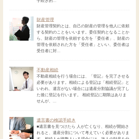
手続き的...
財産管理
財産管理契約とは、自己の財産の管理を他人に依頼
する契約のことをいいます。委任契約となることか
ら、財産の管理を依頼する方を「委任者」、財産の
管理を依頼された方を「受任者」といい、委任者は
受任者に対...
不動産相続
不動産相続を行う場合には、「登記」を完了させる
必要があります。相続による登記は「相続登記」と
いわれ、遺言がない場合には遺産分割協議が完了し
た後に登記を行います。 相続登記に期限はありま
せんが、...
遺言書の検認手続き
■遺言書を見つけたら 人が亡くなり、相続が開始さ
れると、遺産分割について考えていく必要がありま
す。相続人が複数人いる場合には、故人の財産を分