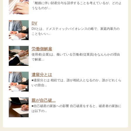
「離婚に伴い財産分与を請求することを考えているが、どのよ
うなものが...
DV
DVとは、ドメスティックバイオレンスの略で、家庭内暴力の
ことをいい...
労働側解雇
使用者(企業)は、働いている労働者(従業員)をなんらかの理由
で解雇...
遺留分とは
■遺留分とは 相続では、誰が相続人となるのか、誰がどれくら
いの割合...
親が自己破...
■自己破産の家族への影響 自己破産をすると、破産者の家族に
は以下の...