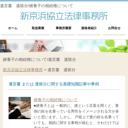
遺言書 遺留分/婿養子の相続権について
ホーム
取扱業務
事務所概要
資格者紹介
お問合せ
遺言書 遺留分
婿養子の相続権について/遺言書 遺留分
新京浜協立法律事務所
>
遺言書 遺留分
遺言書 または 遺留分に関する基礎知識記事や事例
婿養子の相続権について
■婿養子とは 一般的に、婿という言葉を聞くと、妻
側の姓を名乗っている男性をイメージされる方が多
いと思います。しかし、戸籍上で妻の姓を名乗って
いても、相続に関する事柄が絡むと、それだけでは