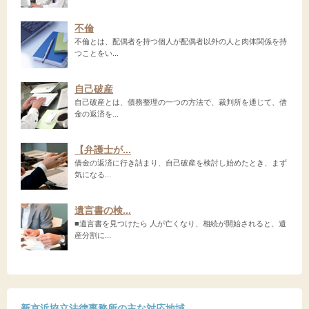
不倫
不倫とは、配偶者を持つ個人が配偶者以外の人と肉体関係を持
つことをい...
自己破産
自己破産とは、債務整理の一つの方法で、裁判所を通じて、借
金の返済を...
【弁護士が...
借金の返済に行き詰まり、自己破産を検討し始めたとき、まず
気になる...
遺言書の検...
■遺言書を見つけたら 人が亡くなり、相続が開始されると、遺
産分割に...
新京浜協立法律事務所の主な対応地域