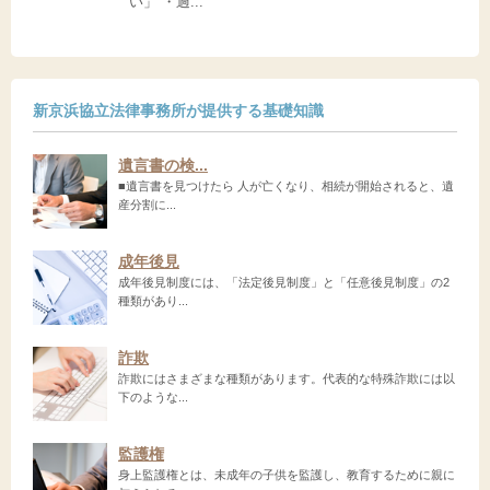
い」 ・過...
新京浜協立法律事務所が提供する基礎知識
遺言書の検...
■遺言書を見つけたら 人が亡くなり、相続が開始されると、遺
産分割に...
成年後見
成年後見制度には、「法定後見制度」と「任意後見制度」の2
種類があり...
詐欺
詐欺にはさまざまな種類があります。代表的な特殊詐欺には以
下のような...
監護権
身上監護権とは、未成年の子供を監護し、教育するために親に