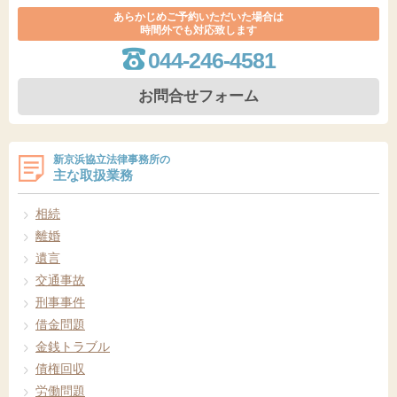
あらかじめご予約いただいた場合は
時間外でも対応致します
044-246-4581
お問合せフォーム
新京浜協立法律事務所の
主な取扱業務
相続
離婚
遺言
交通事故
刑事事件
借金問題
金銭トラブル
債権回収
労働問題