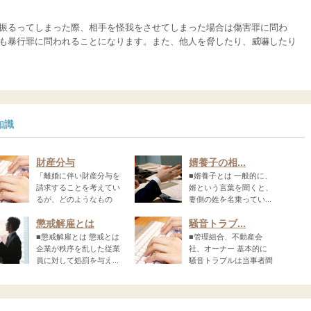
振るってしまった際、相手を怪我をさせてしまった場合は傷害罪に問わ
も暴行罪に問われることになります。また、他人を脅したり、威嚇したり
知識
財産分与
婿養子の相...
「離婚に伴い財産分与を
■婿養子とは 一般的に、
請求することを考えてい
婿という言葉を聞くと、
るが、どのようなもの
妻側の姓を名乗ってい...
懲戒解雇とは
騒音トラブ...
■懲戒解雇とは 懲戒とは
■管理組合、不動産会
企業が秩序を乱した従業
社、オーナー 基本的に
員に対して処罰を与え...
騒音トラブルは当事者間
で...