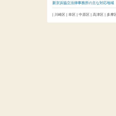
新京浜協立法律事務所の主な対応地域
| 川崎区 | 幸区 | 中原区 | 高津区 | 多摩