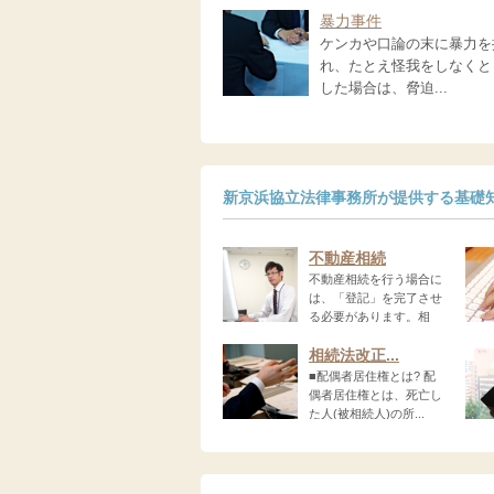
暴力事件
ケンカや口論の末に暴力を
れ、たとえ怪我をしなくと
した場合は、脅迫...
新京浜協立法律事務所が提供する基礎
不動産相続
不動産相続を行う場合に
は、「登記」を完了させ
る必要があります。相
続...
が...
相続法改正...
■配偶者居住権とは? 配
偶者居住権とは、死亡し
た人(被相続人)の所...