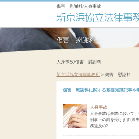
傷害 慰謝料/人身事故
傷害 慰謝料
人身事故/傷害 慰謝料
新京浜協立法律事務所
>
傷害 慰謝料
傷害 慰謝料に関する基礎知識記事や
人身事故
人身事故は事故において、
刑事上の罰を受けます(過
務違反の2...