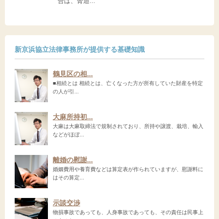
合は、脅迫...
新京浜協立法律事務所が提供する基礎知識
鶴見区の相...
■相続とは 相続とは、亡くなった方が所有していた財産を特定
の人が引...
大麻所持初...
大麻は大麻取締法で規制されており、所持や譲渡、栽培、輸入
などがほぼ...
離婚の慰謝...
婚姻費用や養育費などは算定表が作られていますが、慰謝料に
はその算定...
示談交渉
物損事故であっても、人身事故であっても、その責任は民事上