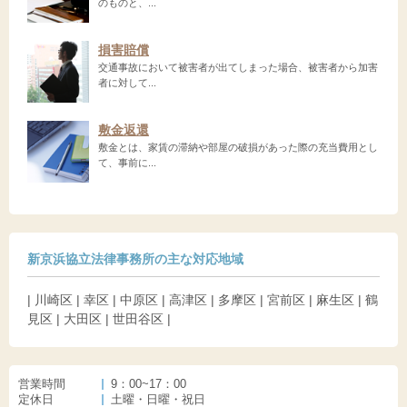
のものと、...
損害賠償
交通事故において被害者が出てしまった場合、被害者から加害
者に対して...
敷金返還
敷金とは、家賃の滞納や部屋の破損があった際の充当費用とし
て、事前に...
新京浜協立法律事務所の主な対応地域
| 川崎区 | 幸区 | 中原区 | 高津区 | 多摩区 | 宮前区 | 麻生区 | 鶴
見区 | 大田区 | 世田谷区 |
営業時間
9：00~17：00
定休日
土曜・日曜・祝日