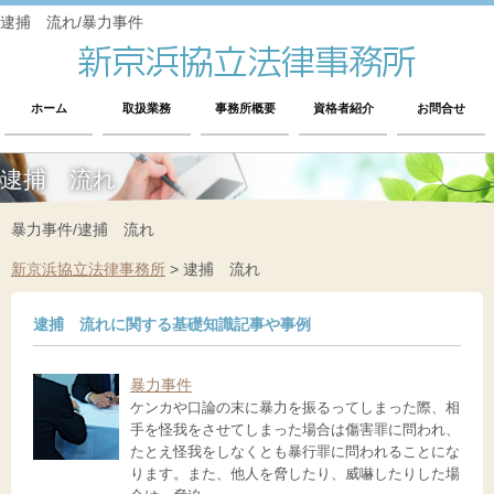
逮捕 流れ/暴力事件
ホーム
取扱業務
事務所概要
資格者紹介
お問合せ
逮捕 流れ
暴力事件/逮捕 流れ
新京浜協立法律事務所
>
逮捕 流れ
逮捕 流れに関する基礎知識記事や事例
暴力事件
ケンカや口論の末に暴力を振るってしまった際、相
手を怪我をさせてしまった場合は傷害罪に問われ、
たとえ怪我をしなくとも暴行罪に問われることにな
ります。また、他人を脅したり、威嚇したりした場