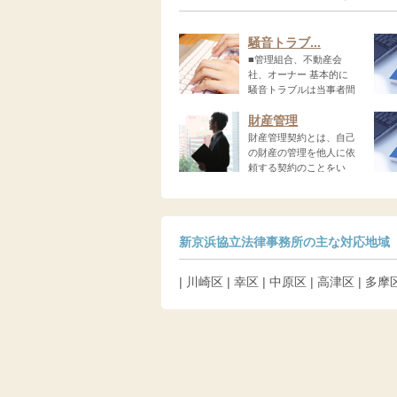
騒音トラブ...
■管理組合、不動産会
社、オーナー 基本的に
騒音トラブルは当事者間
で...
費...
財産管理
財産管理契約とは、自己
の財産の管理を他人に依
頼する契約のことをい
い...
に...
新京浜協立法律事務所の主な対応地域
| 川崎区 | 幸区 | 中原区 | 高津区 | 多摩