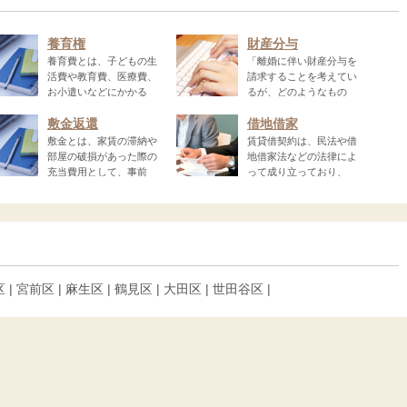
養育権
財産分与
養育費とは、子どもの生
「離婚に伴い財産分与を
活費や教育費、医療費、
請求することを考えてい
お小遣いなどにかかる
るが、どのようなもの
が...
敷金返還
借地借家
敷金とは、家賃の滞納や
賃貸借契約は、民法や借
部屋の破損があった際の
地借家法などの法律によ
充当費用として、事前
って成り立っており、
こ...
区 | 宮前区 | 麻生区 | 鶴見区 | 大田区 | 世田谷区 |