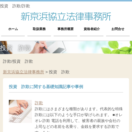
投資 詐欺/詐欺
ホーム
取扱業務
事務所概要
資格者紹介
お問合せ
投資 詐欺
詐欺/投資 詐欺
新京浜協立法律事務所
>
投資 詐欺
投資 詐欺に関する基礎知識記事や事例
詐欺
詐欺にはさまざまな種類があります。代表的な特殊
詐欺には以下のような手口が挙げられます。 ■オレ
オレ詐欺 電話を利用して、被害者の親族や会社の
上司などの名前を名乗り、金銭を要求する詐欺で