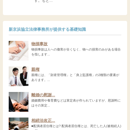
す。もと...
新京浜協立法律事務所が提供する基礎知識
物損事故
物損事故は人への傷害が全くなく、物への損害のみがある場合
を指します...
親権
親権には、「財産管理権」と「身上監護権」の2種類の要素が
あります。...
離婚の慰謝...
婚姻費用や養育費などは算定表が作られていますが、慰謝料に
はその算定...
相続法改正...
■配偶者居住権とは? 配偶者居住権とは、死亡した人(被相続人)