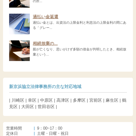
の所...
過払い金返還
過払い金とは、出資法の上限金利と利息法の上限金利の間にあ
る「グレー...
相続放棄の...
親が亡くなり、思いがけず多額の借金が判明したとき、相続放
棄という...
新京浜協立法律事務所の主な対応地域
| 川崎区 | 幸区 | 中原区 | 高津区 | 多摩区 | 宮前区 | 麻生区 | 鶴
見区 | 大田区 | 世田谷区 |
営業時間
9：00~17：00
定休日
土曜・日曜・祝日