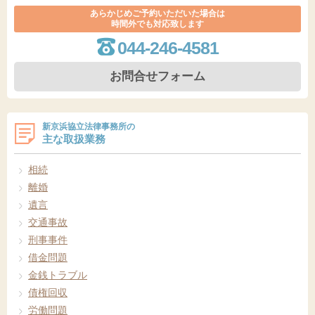
あらかじめご予約いただいた場合は
時間外でも対応致します
044-246-4581
お問合せフォーム
新京浜協立法律事務所の
主な取扱業務
相続
離婚
遺言
交通事故
刑事事件
借金問題
金銭トラブル
債権回収
労働問題