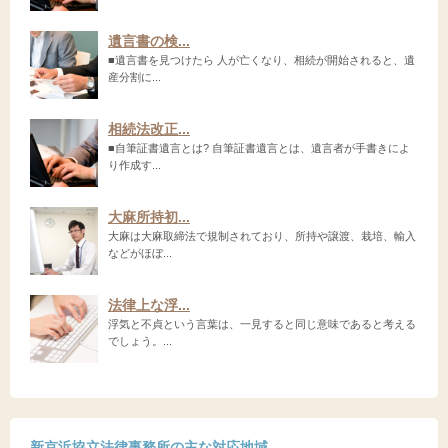
遺言書の検...
■遺言書を見つけたら 人が亡くなり、相続が開始されると、遺
産分割に...
相続法改正...
■自筆証書遺言とは? 自筆証書遺言とは、遺言者が手書きによ
り作成す...
大麻所持初...
大麻は大麻取締法で規制されており、所持や譲渡、栽培、輸入
などがほぼ...
法律上な浮...
浮気と不貞という言葉は、一見すると同じ意味であると考える
でしょう。...
新京浜協立法律事務所の主な対応地域