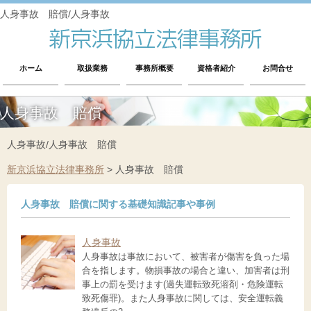
人身事故 賠償/人身事故
ホーム
取扱業務
事務所概要
資格者紹介
お問合せ
人身事故 賠償
人身事故/人身事故 賠償
新京浜協立法律事務所
>
人身事故 賠償
人身事故 賠償に関する基礎知識記事や事例
人身事故
人身事故は事故において、被害者が傷害を負った場
合を指します。物損事故の場合と違い、加害者は刑
事上の罰を受けます(過失運転致死溶剤・危険運転
致死傷罪)。また人身事故に関しては、安全運転義