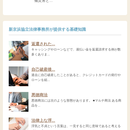
働災害と...
新京浜協立法律事務所が提供する基礎知識
返還された...
キャッシングやローンなどで、過払い金を返還請求する例が数
多くありま...
自己破産後...
過去に自己破産したことがあると、クレジットカードの発行や
ローンを組...
悪徳商法
悪徳商法には次のような形態があります。 ■マルチ商法 ある商
品を...
法律上な浮...
浮気と不貞という言葉は、一見すると同じ意味であると考える