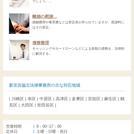
でしょう。...
離婚の慰謝...
婚姻費用や養育費などは算定表が作られていますが、慰謝料に
はその算定...
債務整理
キャッシングやカードローンなどによる多額の債務を、法律的
に解決する...
新京浜協立法律事務所の主な対応地域
| 川崎区 | 幸区 | 中原区 | 高津区 | 多摩区 | 宮前区 | 麻生区 | 鶴
見区 | 大田区 | 世田谷区 |
営業時間
9：00~17：00
定休日
土曜・日曜・祝日