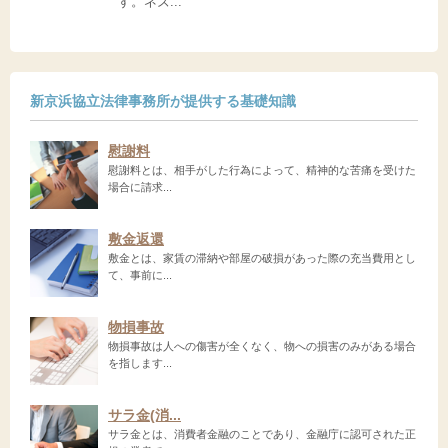
す。ネズ...
新京浜協立法律事務所が提供する基礎知識
慰謝料
慰謝料とは、相手がした行為によって、精神的な苦痛を受けた
場合に請求...
敷金返還
敷金とは、家賃の滞納や部屋の破損があった際の充当費用とし
て、事前に...
物損事故
物損事故は人への傷害が全くなく、物への損害のみがある場合
を指します...
サラ金(消...
サラ金とは、消費者金融のことであり、金融庁に認可された正