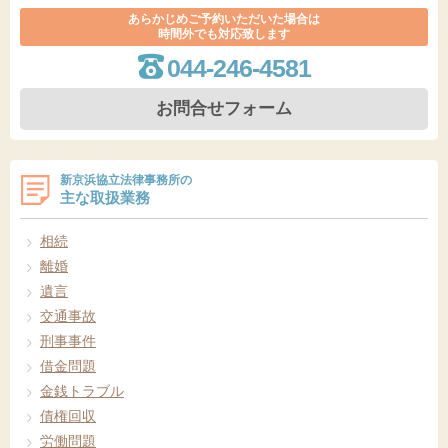
あらかじめご予約いただいた場合は
時間外でも対応致します
044-246-4581
お問合せフォーム
新京浜協立法律事務所の
主な取扱業務
相続
離婚
遺言
交通事故
刑事事件
借金問題
金銭トラブル
債権回収
労働問題