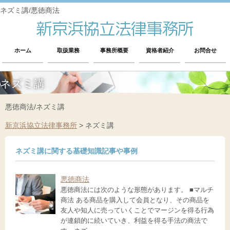
ネズミ講/悪徳商法
ホーム
取扱業務
事務所概要
資格者紹介
お問合せ
ネズミ講
悪徳商法/ネズミ講
新京浜協立法律事務所
>
ネズミ講
ネズミ講に関する基礎知識記事や事例
悪徳商法
悪徳商法には次のような形態があります。 ■マルチ
商法 ある商品を購入して会員となり、その商品を
友人や知人に売っていくことでマージンを得る行為
が連鎖的に続いていき、利益を得る手法の商法で